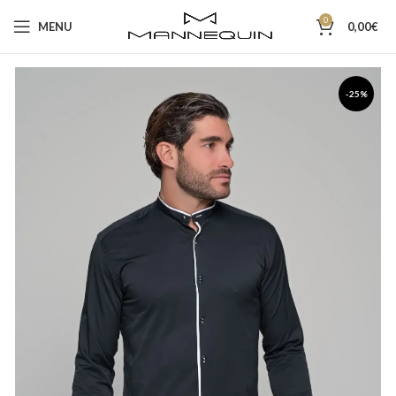
0
MENU
0,00
€
-25%