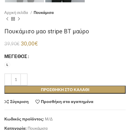
Αρχική σελίδα
Πουκάμισα
Πουκάμισο μαο stripe BT μαύρο
Original
Η
30,00
€
39,90
€
price
τρέχουσα
was:
τιμή
ΜΈΓΕΘΟΣ
39,90€.
είναι:
L
30,00€.
ΠΡΟΣΘΉΚΗ ΣΤΟ ΚΑΛΆΘΙ
Σύγκριση
Προσθήκη στα αγαπημένα
Κωδικός προϊόντος:
Μ/Δ
Κατηγορία:
Πουκάμισα