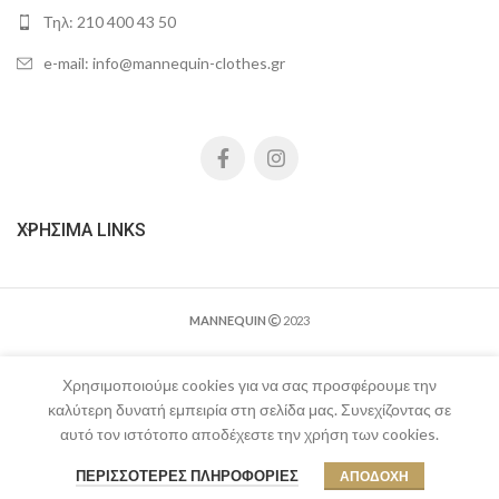
Τηλ: 210 400 43 50
e-mail: info@mannequin-clothes.gr
ΧΡΉΣΙΜΑ LINKS
MANNEQUIN
2023
Χρησιμοποιούμε cookies για να σας προσφέρουμε την
καλύτερη δυνατή εμπειρία στη σελίδα μας. Συνεχίζοντας σε
αυτό τον ιστότοπο αποδέχεστε την χρήση των cookies.
0
ΠΕΡΙΣΣΌΤΕΡΕΣ ΠΛΗΡΟΦΟΡΊΕΣ
ΑΠΟΔΟΧΉ
Shop
Filters
Wishlist
Cart
Ο λογαριασμός μου