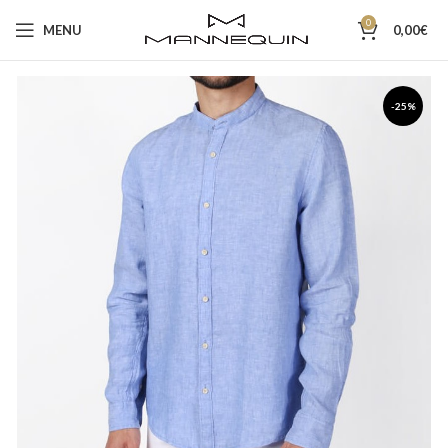
0
MENU
0,00
€
-25%