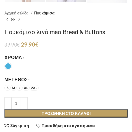
Αρχική σελίδα
Πουκάμισα
Πουκάμισο λινό mao Bread & Buttons
Original
Η
29,90
€
39,90
€
price
τρέχουσα
was:
τιμή
ΧΡΏΜΑ
39,90€.
είναι:
29,90€.
ΜΈΓΕΘΟΣ
S
M
L
XL
2XL
ΠΡΟΣΘΉΚΗ ΣΤΟ ΚΑΛΆΘΙ
Σύγκριση
Προσθήκη στα αγαπημένα