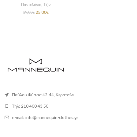
Παντελόνια
,
Τζιν
Original
Η
25,00
€
39,00
€
price
τρέχουσα
was:
τιμή
39,00€.
είναι:
25,00€.
Παύλου Φύσσα 42-44, Κερατσίνι
Τηλ: 210 400 43 50
e-mail: info@mannequin-clothes.gr