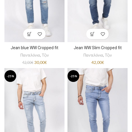
Jean blue WW Cropped fit
Jean WW Slim Cropped fit
Παντελόνια
,
Τζιν
Παντελόνια
,
Τζιν
Original
Η
30,00
€
42,00
€
42,00
€
price
τρέχουσα
was:
τιμή
-25%
-25%
42,00€.
είναι:
30,00€.