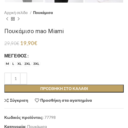
Αρχική σελίδα
Πουκάμισα
Πουκάμισο mao Miami
Original
Η
19,90
€
29,90
€
price
τρέχουσα
was:
τιμή
ΜΈΓΕΘΟΣ
29,90€.
είναι:
M
L
XL
2XL
3XL
19,90€.
ΠΡΟΣΘΉΚΗ ΣΤΟ ΚΑΛΆΘΙ
Σύγκριση
Προσθήκη στα αγαπημένα
Κωδικός προϊόντος:
77798
Κατηγορία:
Πουκάμισα