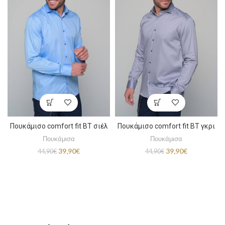
Πουκάμισο comfort fit BT σιέλ
Πουκάμισο comfort fit BT γκρι
Πουκάμισα
Πουκάμισα
Original
Η
Original
Η
39,90
€
39,90
€
44,90
€
44,90
€
price
τρέχουσα
price
τρέχουσα
was:
τιμή
was:
τιμή
44,90€.
είναι:
44,90€.
είναι:
39,90€.
39,90€.