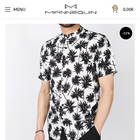
0
MENU
0,00
€
-33%