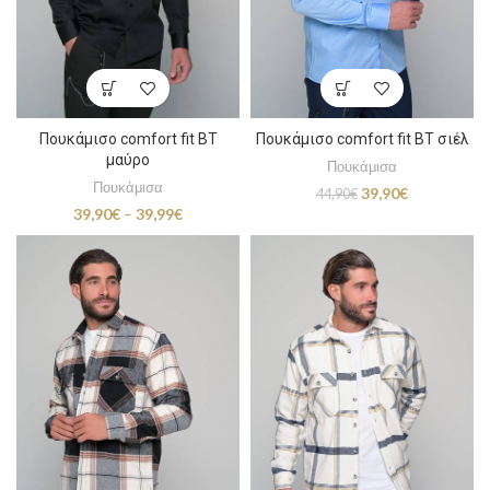
Πουκάμισο comfort fit BT
Πουκάμισο comfort fit BT σιέλ
μαύρο
Πουκάμισα
Πουκάμισα
Original
Η
39,90
€
44,90
€
price
τρέχουσα
Price
39,90
€
–
39,99
€
was:
τιμή
range:
44,90€.
είναι:
39,90€
39,90€.
through
39,99€