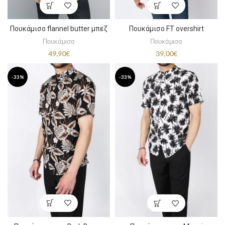
Πουκάμισο flannel butter μπεζ
Πουκάμισο FT overshirt
Πουκάμισα
Πουκάμισα
49,90
€
39,00
€
-33%
-33%