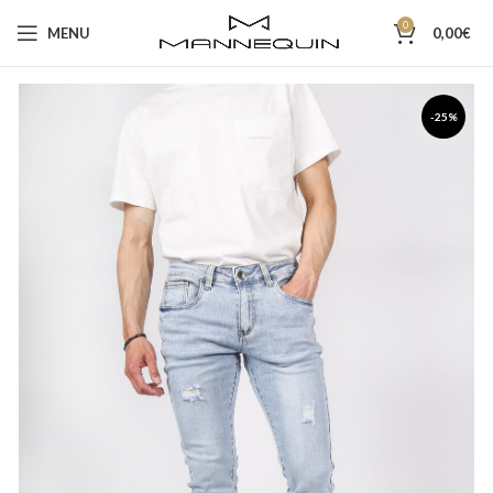
0
MENU
0,00
€
-25%