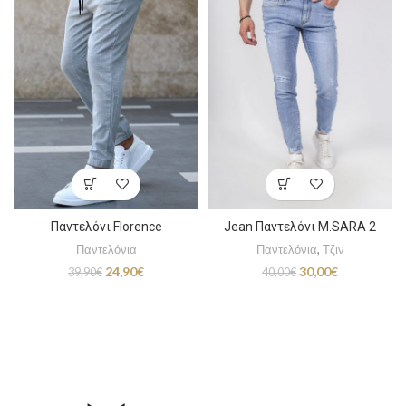
Παντελόνι Florence
Jean Παντελόνι M.SARA 2
Παντελόνια
Παντελόνια
,
Τζιν
Original
Η
Original
Η
24,90
€
30,00
€
39,90
€
40,00
€
price
τρέχουσα
price
τρέχουσα
was:
τιμή
was:
τιμή
39,90€.
είναι:
40,00€.
είναι:
24,90€.
30,00€.