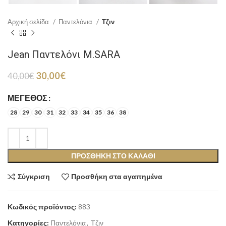
Αρχική σελίδα
Παντελόνια
Τζιν
Jean Παντελόνι M.SARA
Original
Η
30,00
€
40,00
€
price
τρέχουσα
was:
τιμή
ΜΈΓΕΘΟΣ
40,00€.
είναι:
28
29
30
31
32
33
34
35
36
38
30,00€.
ΠΡΟΣΘΉΚΗ ΣΤΟ ΚΑΛΆΘΙ
Σύγκριση
Προσθήκη στα αγαπημένα
Κωδικός προϊόντος:
883
Κατηγορίες:
Παντελόνια
,
Τζιν