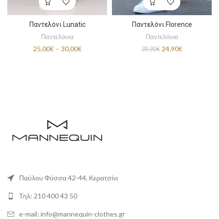
Παντελόνι Lunatic
Παντελόνι Florence
Παντελόνια
Παντελόνια
Price
Original
Η
25,00
€
–
30,00
€
24,90
€
39,90
€
range:
price
τρέχουσα
25,00€
was:
τιμή
through
39,90€.
είναι:
30,00€
24,90€.
Παύλου Φύσσα 42-44, Κερατσίνι
Τηλ: 210 400 43 50
e-mail: info@mannequin-clothes.gr