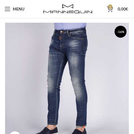
0
MENU
0,00
€
-16%