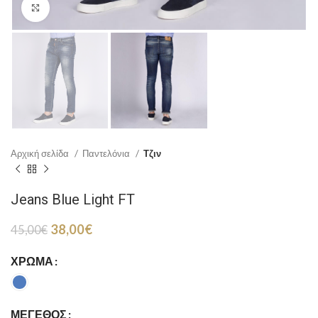
Click to enlarge
Αρχική σελίδα
Παντελόνια
Τζιν
Jeans Blue Light FT
Original
Η
38,00
€
45,00
€
price
τρέχουσα
was:
τιμή
ΧΡΏΜΑ
45,00€.
είναι:
38,00€.
ΜΈΓΕΘΟΣ