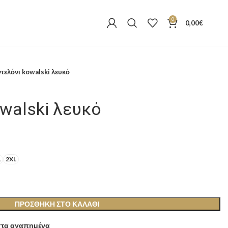
0
0,00
€
τελόνι kowalski λευκό
walski λευκό
L
2XL
ΠΡΟΣΘΉΚΗ ΣΤΟ ΚΑΛΆΘΙ
τα αγαπημένα