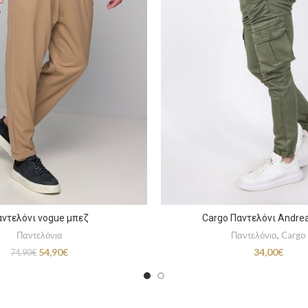
αντελόνι vogue μπεζ
Cargo Παντελόνι Andrea
Παντελόνια
Παντελόνια
,
Cargo
Original
Η
54,90
€
34,00
€
74,90
€
price
τρέχουσα
was:
τιμή
74,90€.
είναι:
54,90€.