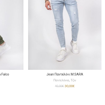
 Falco
Jean Παντελόνι M.SARA
Παντελόνια
,
Τζιν
Original
Η
30,00
€
40,00
€
price
τρέχουσα
was:
τιμή
40,00€.
είναι:
30,00€.