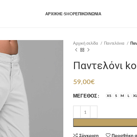
ΑΡΧΙΚΗ
E-SHOP
ΕΠΙΚΟΙΝΩΝΙΑ
Αρχική σελίδα
Παντελόνια
Παν
Παντελόνι ko
59,00
€
ΜΈΓΕΘΟΣ
XS
S
M
L
X
Σύγκριση
Προσθήκη σ