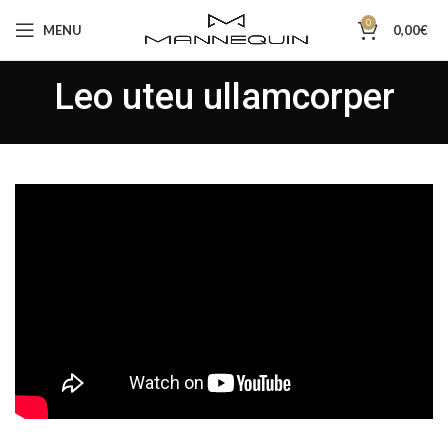
0
MENU
0,00
€
Leo uteu ullamcorper