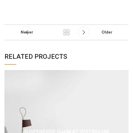
Newer
Older
RELATED PROJECTS
SUSPENDISSE QUAM AT VESTIBULUM
KITCHEN