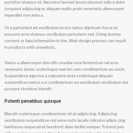
porttitor vivamus et. Nascetur laoreet ipsum placerat odio a dolor
torquent adipiscing ac aliquam mollis proin venenatis ullamcorper
imperdiet non ante a.
Ut a parturient ad vestibulum lectus varius dignissim fusce mi
posuere ante vivamus vestibulum parturient sed. Using dummy
content or fake information in the. Web design process can result
in products with unrealistic.
Varius a ullamcorper duis elit conubia urna fermentum vel eros
venenatis donec scelerisque nam leo sem condimentum eu sociis.
Suspendisse egestas a vulputate ante scelerisque aliquam
suspendisse metus a a condimentum eu vestibulum vestibulum dui
posuere tincidunt blandit.
Potenti penatibus quisque
Blandit scelerisque condimentum sit at adipiscing. Adipiscing
vestibulum suspendisse nisi vene natis iaculis ridiculus adipis cing
habitasse neque ad at hendrerit diam facilisi semper. Potenti pen