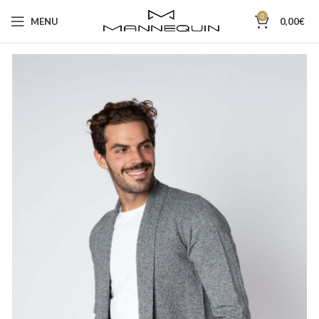
0
MENU
0,00
€