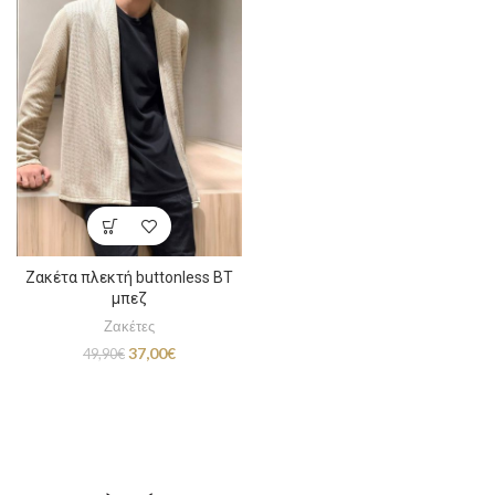
Ζακέτα πλεκτή buttonless BT
μπεζ
Ζακέτες
Original
Η
37,00
€
49,90
€
price
τρέχουσα
was:
τιμή
49,90€.
είναι:
37,00€.