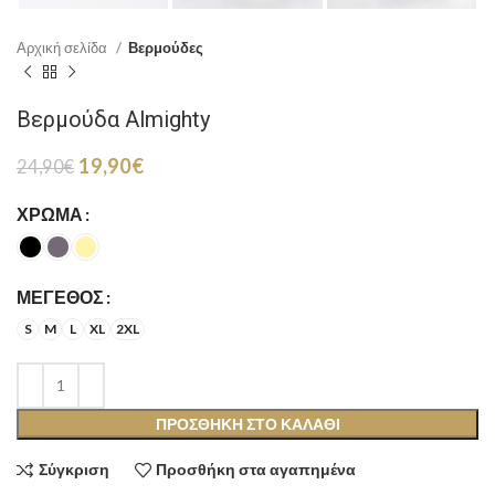
Αρχική σελίδα
Βερμούδες
Βερμούδα Almighty
Original
Η
19,90
€
24,90
€
price
τρέχουσα
was:
τιμή
ΧΡΏΜΑ
24,90€.
είναι:
19,90€.
ΜΈΓΕΘΟΣ
S
M
L
XL
2XL
ΠΡΟΣΘΉΚΗ ΣΤΟ ΚΑΛΆΘΙ
Σύγκριση
Προσθήκη στα αγαπημένα