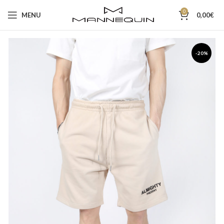
0
MENU
0,00
€
-20%