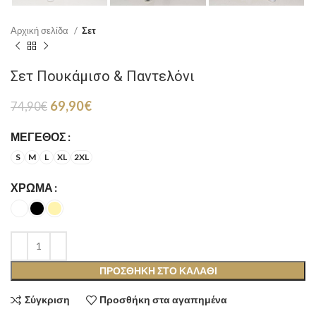
Αρχική σελίδα
Σετ
Σετ Πουκάμισο & Παντελόνι
Original
Η
69,90
€
74,90
€
price
τρέχουσα
was:
τιμή
ΜΈΓΕΘΟΣ
74,90€.
είναι:
S
M
L
XL
2XL
69,90€.
ΧΡΏΜΑ
ΠΡΟΣΘΉΚΗ ΣΤΟ ΚΑΛΆΘΙ
Σύγκριση
Προσθήκη στα αγαπημένα