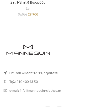
Σετ T-Shirt & Βερμούδα
Σετ
Original
Η
29,90
€
35,00
€
price
τρέχουσα
was:
τιμή
35,00€.
είναι:
29,90€.
Παύλου Φύσσα 42-44, Κερατσίνι
Τηλ: 210 400 43 50
e-mail: info@mannequin-clothes.gr