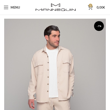
0
MENU
0,00
€
-7%