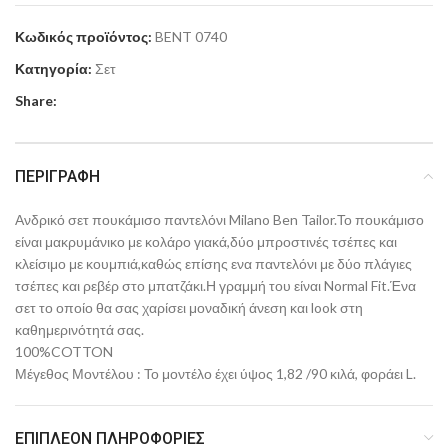
Κωδικός προϊόντος:
BENT 0740
Κατηγορία:
Σετ
Share:
ΠΕΡΙΓΡΑΦΉ
Ανδρικό σετ πουκάμισο παντελόνι Milano Ben Tailor.Το πουκάμισο
είναι μακρυμάνικο με κολάρο γιακά,δύο μπροστινές τσέπες και
κλείσιμο με κουμπιά,καθώς επίσης ενα παντελόνι με δύο πλάγιες
τσέπες και ρεβέρ στο μπατζάκι.Η γραμμή του είναι Normal Fit.Ένα
σετ το οποίο θα σας χαρίσει μοναδική άνεση και look στη
καθημερινότητά σας.
100%COTTON
Μέγεθος Μοντέλου : Το μοντέλο έχει ύψος 1,82 /90 κιλά, φοράει L.
ΕΠΙΠΛΈΟΝ ΠΛΗΡΟΦΟΡΊΕΣ