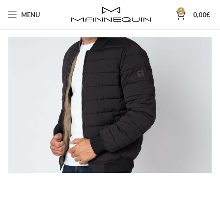
0
MENU
0,00
€