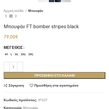
Αρχική σελίδα
Μπουφάν
Μπουφάν FT bomber stripes black
79,00
€
ΜΈΓΕΘΟΣ
M
L
XL
2XL
3XL
ΠΡΟΣΘΉΚΗ ΣΤΟ ΚΑΛΆΘΙ
Σύγκριση
Προσθήκη στα αγαπημένα
Κωδικός προϊόντος:
JP107
Κατηγορία:
Μπουφάν