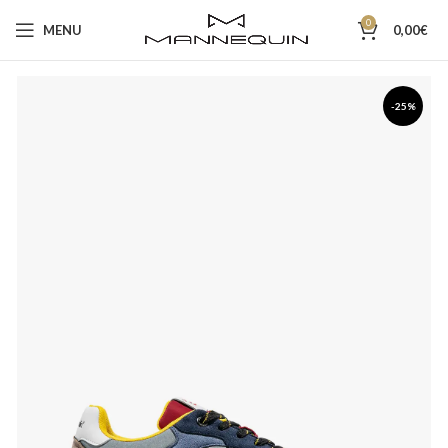
0
MENU
0,00
€
-25%