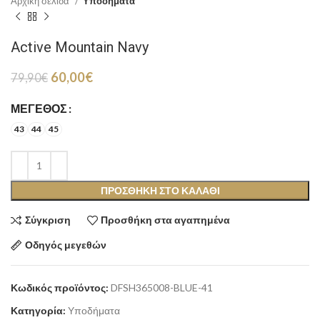
Αρχική σελίδα
Υποδήματα
Active Mountain Navy
Original
Η
60,00
€
79,90
€
price
τρέχουσα
was:
τιμή
ΜΈΓΕΘΟΣ
79,90€.
είναι:
43
44
45
60,00€.
ΠΡΟΣΘΉΚΗ ΣΤΟ ΚΑΛΆΘΙ
Σύγκριση
Προσθήκη στα αγαπημένα
Οδηγός μεγεθών
Κωδικός προϊόντος:
DFSH365008-BLUE-41
Κατηγορία:
Υποδήματα