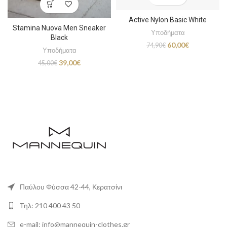
Active Nylon Basic White
Stamina Nuova Men Sneaker
Υποδήματα
Black
Original
Η
60,00
€
74,90
€
Υποδήματα
price
τρέχουσα
Original
Η
39,00
€
was:
τιμή
45,00
€
price
τρέχουσα
74,90€.
είναι:
was:
τιμή
60,00€.
45,00€.
είναι:
39,00€.
Παύλου Φύσσα 42-44, Κερατσίνι
Τηλ: 210 400 43 50
e-mail: info@mannequin-clothes.gr