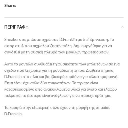
Share:
ΠΕΡΙΓΡΑΦΉ
Sneakers σε μπλε αποχρώσεις D.Franklin με trail έμπνευση. Το
σπορ στυλ που αιχμαλωτίζει την πόλη. Δημιουργήθηκε για να
συνδεθεί με τη φυσική πλευρά των μεγάλων πρωτευουσών.
Αυτό το μοντέλο συνδυάζει τη φυσικότητα των μπλε τόνων σε ένα
σχέδιο που ξεχωρίζει για τη μοναδικότητά του. Διαθέτει σημαία
D.Franklin στο πλάι και βαμβακερά κορδόνια για τέλεια εφαρμογή.
Επιπλέον, έχει σόλα δύο πυκνοτήτων. Το πρώτο είναι
κατασκευασμένο από ανακυκλωμένα υλικά για άνετο και ελαφρύ
πέλμα και το δεύτερο είναι ανάγλυφο για να παρέχει κράτημα.
Τα καρφιά στην εξωτερική σόλα έχουν τη μορφή της σημαίας
D.Franklin.